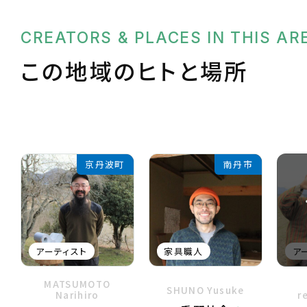
CREATORS & PLACES IN THIS AR
この地域のヒトと場所
京丹波町
南丹市
アーティスト
家具職人
ア
MATSUMOTO
SHUNO Yusuke
Narihiro
r