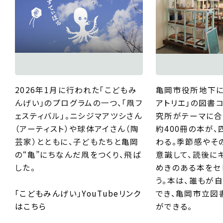
2026年1月に行われた「こどもみ
亀岡市役所地下
んげい」のプログラムの一つ、「凧フ
アトリエ」
の図書
ェスティバル」。ニシジマアツシさん
究所がテーマに合
（アーティスト）や球体アイさん（陶
約400冊の本が
芸家）とともに、子どもたちと亀岡
わる。季節感やそ
の“亀”にちなんだ凧をつくり、飛ば
意識して、読後に
した。
めきのある本をセ
う。本は、誰もが
「こどもみんげい」YouTubeリンク
でき、亀岡市立図
はこちら
ができる。