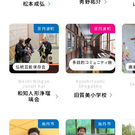
秀野祐介
松本成弘
京丹波町
京丹波町
多目的コミュニティ施
伝統芸能保存会
設
画
Wachi Ningyo
Kyushitsumi
S
Joruri Kai
Shogakko
和知人形浄瑠
旧質美小学校
璃会
南丹市
南丹市