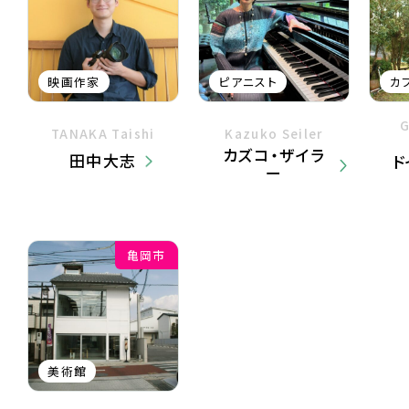
映画作家
ピアニスト
カ
G
TANAKA Taishi
Kazuko Seiler
カズコ・ザイラ
田中大志
ド
ー
亀岡市
美術館