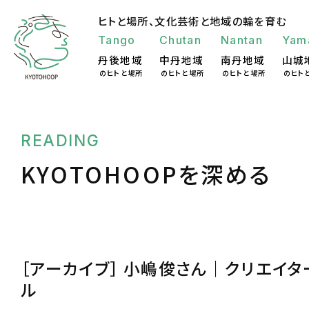
ヒトと場所、
文化芸術と地域の輪を育む
Tango
Chutan
Nantan
Yam
丹後地域
中丹地域
南丹地域
山城
のヒトと場所
のヒトと場所
のヒトと場所
のヒト
READING
KYOTOHOOPを深める
［アーカイブ］ 小嶋俊さん｜クリエイタ
ル