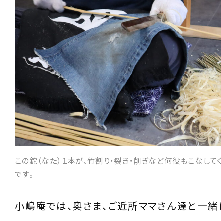
この鉈（なた）１本が、竹割り・裂き・削ぎなど何役もこなし
です。
小嶋庵では、奥さま、ご近所ママさん達と一緒