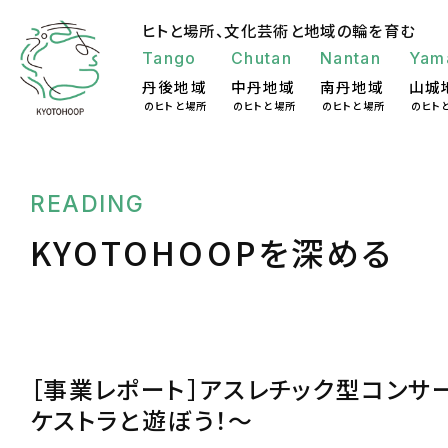
ヒトと場所、
文化芸術と地域の輪を育む
Tango
Chutan
Nantan
Yam
丹後地域
中丹地域
南丹地域
山城
のヒトと場所
のヒトと場所
のヒトと場所
のヒト
READING
KYOTOHOOPを深める
［事業レポート］アスレチック型コンサ
ケストラと遊ぼう！～