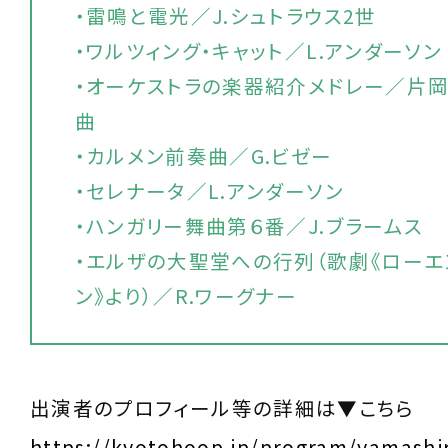
・雷鳴と電光／J.シュトラウス2世
・ワルツィング・キャット／L.アンダーソン
・オーケストラの楽器紹介メドレー／片
曲
・カルメン前奏曲／G.ビゼー
・セレナータ／L.アンダーソン
・ハンガリー舞曲第６番／J.ブラームス
・エルザの大聖堂への行列（歌劇《ローエ
ン》より）／R.ワーグナー
出演者のプロフィール等の詳細は▼こちら
https://kyotohoop.jp/program/yamashi