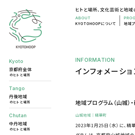
ヒトと場所、文化芸術と地域
ABOUT
PRO
KYOTOHOOP
について
地域
INFORMATION
Kyoto
インフォメーショ
京都府全体
のヒトと場所
Tango
丹後地域
地域プログラム（山城）
のヒトと場所
山城地域
｜精華町
Chutan
中丹地域
2023年1月25日（水）に
のヒトと場所
グラムは、京都府山城地域