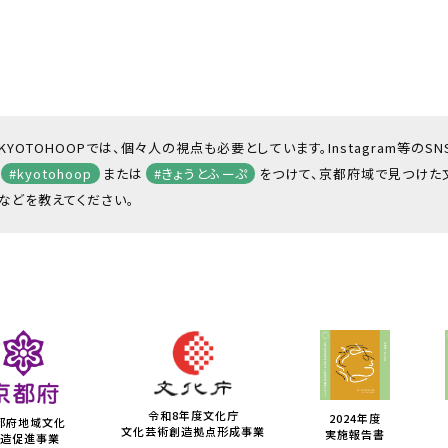
KYOTOHOOPでは、個々人の視点も必要としています。Instagram等のS
#kyotohoop
または
#きょうとふーぷ
をつけて、京都府域で見つけた
などを教えてください。
令和8年度文化庁
2024年度
都府地域文化
文化芸術創造拠点形成事業
実施報告書
造促進事業