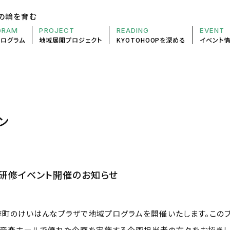
の輪を育む
GRAM
PROJECT
READING
EVENT
プログラム
地域展開
プロジェクト
KYOTOHOOP
を深める
イベント
ン
・研修イベント開催のお知らせ
、精華町のけいはんなプラザで地域プログラムを開催いたします。この
の音楽ホールで優れた企画を実施する企画担当者の方々をお招きし