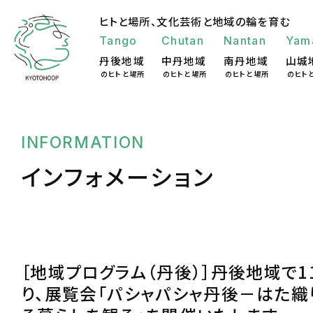
ヒトと場所、
文化芸術と地域の輪を育む
Tango
Chutan
Nantan
Yam
丹後地域
中丹地域
南丹地域
山城
のヒトと場所
のヒトと場所
のヒトと場所
のヒト
INFORMATION
インフォメーション
［地域プログラム（丹後）］丹後地域で11
り、展覧会「パシャパシャ丹後－はた織