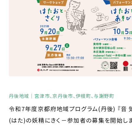
丹後地域
｜宮津市、京丹後市、伊根町、与謝野町
令和7年度京都府地域プログラム(丹後) 『音 気
(はた)の妖精にきく－参加者の募集を開始しま