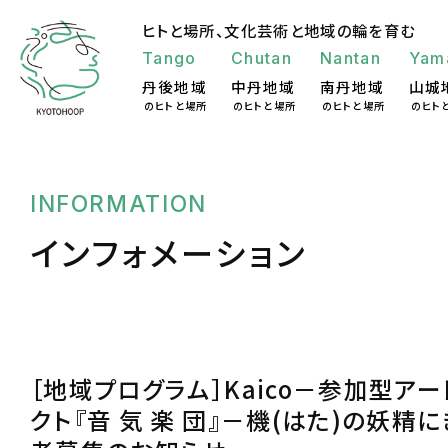
ヒトと場所、
文化芸術と地域の輪を育む
Tango
Chutan
Nantan
Yam
丹後地域
中丹地域
南丹地域
山城
のヒトと場所
のヒトと場所
のヒトと場所
のヒト
INFORMATION
インフォメーション
［地域プログラム］Kaico－参加型ア
クト『音 気 楽 団』－機(はた)の妖精