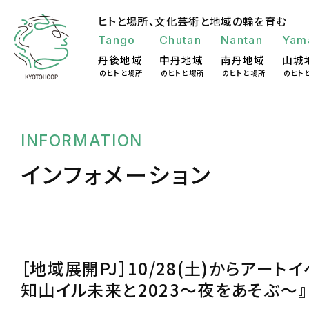
ヒトと場所、
文化芸術と地域の輪を育む
Tango
Chutan
Nantan
Yam
丹後地域
中丹地域
南丹地域
山城
のヒトと場所
のヒトと場所
のヒトと場所
のヒト
INFORMATION
インフォメーション
［地域展開PJ］10/28(土)からアート
知山イル未来と2023～夜をあそぶ～