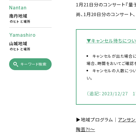
1月21日分のコンサート『量
Nantan
尚、1月20日分のコンサート
南丹地域
のヒトと場所
Yamashiro
▼キャンセル待ちにつ
山城地域
のヒトと場所
キャンセルが出た場合に
場合、時間をおいてご確認
キーワード検索
キャンセルの人数につい
い。
（追記：2023/12/27 17
▶地域プログラム｜
アンサ
陶芸?!～