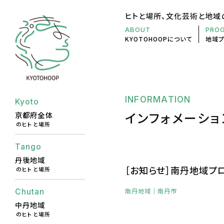
ヒトと場所、文化芸術と地域
ABOUT
PRO
KYOTOHOOP
について
地域
INFORMATION
Kyoto
インフォメーショ
京都府全体
のヒトと場所
Tango
丹後地域
［お知らせ］南丹地域プ
のヒトと場所
南丹地域
｜南丹市
Chutan
中丹地域
のヒトと場所