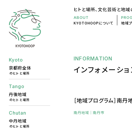
ヒトと場所、文化芸術と地域
ABOUT
PRO
KYOTOHOOP
について
地域
INFORMATION
Kyoto
インフォメーショ
京都府全体
のヒトと場所
Tango
丹後地域
［地域プログラム］南丹
のヒトと場所
南丹地域
｜南丹市
Chutan
中丹地域
のヒトと場所