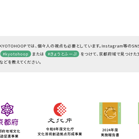
KYOTOHOOPでは、個々人の視点も必要としています。Instagram等のS
#kyotohoop
または
#きょうとふーぷ
をつけて、京都府域で見つけた
などを教えてください。
令和8年度文化庁
2024年度
都府地域文化
文化芸術創造拠点形成事業
実施報告書
造促進事業