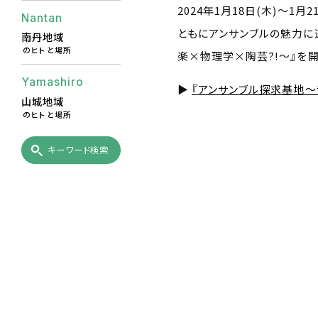
2024年1月18日(木)～
Nantan
ともにアンサンブルの魅力に
南丹地域
のヒトと場所
楽×物理学×陶芸?!～』を開
Yamashiro
▶
『アンサンブル探求基地～
山城地域
のヒトと場所
キーワード検索