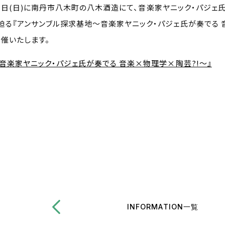
1月21日(日)に南丹市八木町の八木酒造にて、音楽家ヤニック・パジェ
迫る『アンサンブル探求基地～音楽家ヤニック・パジェ氏が奏でる 
催いたします。
音楽家ヤニック・パジェ氏が奏でる 音楽×物理学×陶芸?!～』
INFORMATION一覧