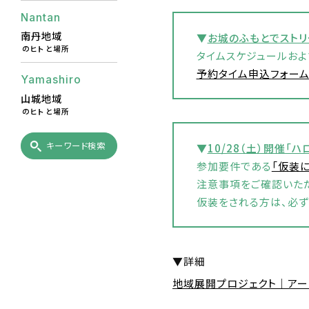
Nantan
南丹地域
▼
お城のふもとでストリ
のヒトと場所
タイムスケジュールおよ
予約タイム申込フォーム
Yamashiro
山城地域
のヒトと場所
キーワード検索
▼
10/28（土）開催
「ハ
参加要件である
「仮装
注意事項をご確認いた
仮装をされる方は、必ず
▼詳細
地域展開プロジェクト｜アー