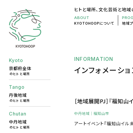
ヒトと場所、文化芸術と地域
ABOUT
PRO
KYOTOHOOP
について
地域
INFORMATION
Kyoto
インフォメーショ
京都府全体
のヒトと場所
Tango
丹後地域
［地域展開PJ］『福知山
のヒトと場所
中丹地域
｜福知山市
Chutan
中丹地域
アートイベント『福知山イル
のヒトと場所