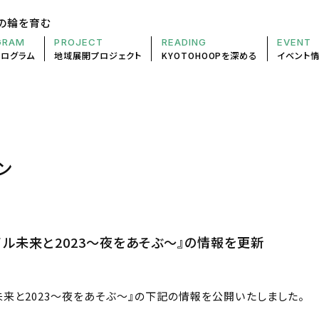
の輪を育む
GRAM
PROJECT
READING
EVENT
プログラム
地域展開
プロジェクト
KYOTOHOOP
を深める
イベント
ン
イル未来と2023～夜をあそぶ～』の情報を更新
未来と2023～夜をあそぶ～』の下記の情報を公開いたしました。