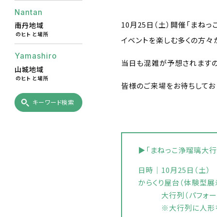
Nantan
10月25日（土）開催「まね
南丹地域
のヒトと場所
イベントを楽しむ多くの方々
Yamashiro
当日も混雑が予想されますの
山城地域
のヒトと場所
皆様のご来場をお待ちしてお
キーワード検索
▶「まねっこ浄瑠璃大行
日時｜10月25日（土）
からくり屋台（体験型展示）
大行列（パフォーマンス
※大行列に人形を参加