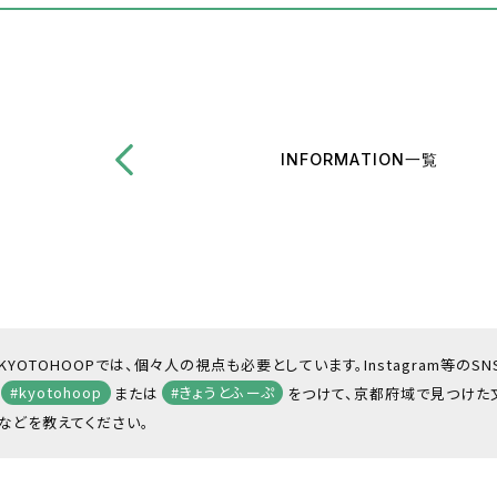
INFORMATION一覧
KYOTOHOOPでは、個々人の視点も必要としています。Instagram等のS
#kyotohoop
または
#きょうとふーぷ
をつけて、京都府域で見つけた
などを教えてください。