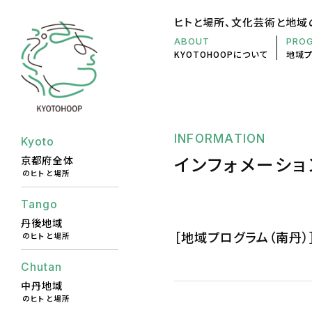
ヒトと場所、文化芸術と地域
ABOUT
PRO
KYOTOHOOP
について
地域
INFORMATION
Kyoto
インフォメーショ
京都府全体
のヒトと場所
Tango
丹後地域
［地域プログラム（南丹
のヒトと場所
Chutan
中丹地域
のヒトと場所