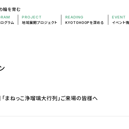
の輪を育む
GRAM
PROJECT
READING
EVENT
プログラム
地域展開
プロジェクト
KYOTOHOOP
を深める
イベント
ン
）］「まねっこ浄瑠璃大行列」ご来場の皆様へ