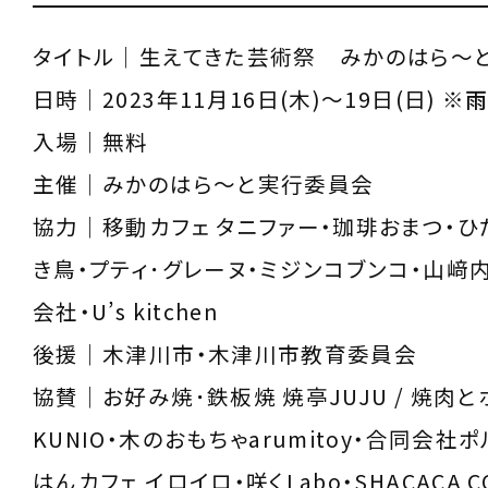
タイトル｜生えてきた芸術祭 みかのはら～と2
日時｜2023年11月16日(木)～19日(日) ※
入場｜無料
主催｜みかのはら～と実行委員会
協力｜移動カフェ タニファー・珈琲おまつ・ひ
き鳥・プティ･グレーヌ・ミジンコブンコ・山﨑
会社・U’s kitchen
後援｜木津川市・木津川市教育委員会
協賛｜お好み焼･鉄板焼 焼亭JUJU / 焼肉
KUNIO・木のおもちゃarumitoy・合同会社
はんカフェ イロイロ・咲くLabo・SHACACA C