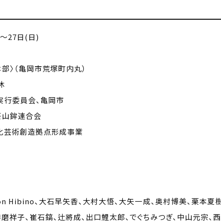
～27日(日)
部〉（亀岡市荒塚町内丸）
休
実行委員会、亀岡市
祭山鉾連合会
文化芸術創造拠点形成事業
n Hibino、大石早矢香、大村大悟、大矢一成、奥村博美、栗本夏樹
U、柞磨祥子、崔石鎬、辻將成、出口鯉太郎、でぐちみつぎ、中山元宗、