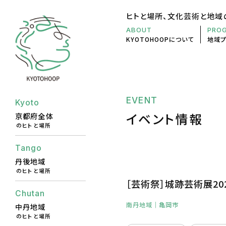
ヒトと場所、文化芸術と地域
ABOUT
PRO
KYOTOHOOP
について
地域
EVENT
Kyoto
イベント情報
京都府全体
のヒトと場所
Tango
丹後地域
のヒトと場所
［芸術祭］城跡芸術展20
Chutan
南丹地域
｜亀岡市
中丹地域
のヒトと場所