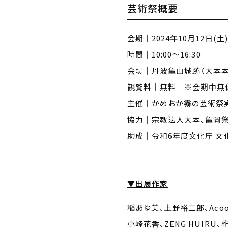
芸術祭概要
会期｜2024年10月12日(土)
時間｜10:00～16:30
会場｜丹波亀山城跡〈大本本
観覧料｜無料 ※会期中無
主催｜かめおか霧の芸術祭
協力｜宗教法人大本、亀岡
助成｜令和6年度文化庁 
▼出展作家
稲あゆ美、上野裕二郎、Acoo
小峰花香、ZENG HUIR