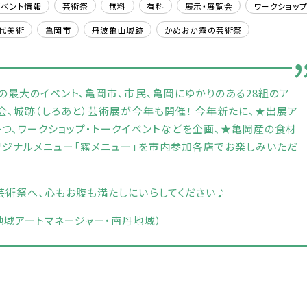
ベント情報
芸術祭
無料
有料
展示・展覧会
ワークショッ
代美術
亀岡市
丹波亀山城跡
かめおか霧の芸術祭
の最大のイベント、亀岡市、市民、亀岡にゆかりのある28組のア
会、城跡（しろあと）芸術展が今年も開催！ 今年新たに、★出展ア
つ、ワークショップ・トークイベントなどを企画、★亀岡産の食材
リジナルメニュー「霧メニュー」を市内参加各店でお楽しみいただ
芸術祭へ、心もお腹も満たしにいらしてください♪
域アートマネージャー・南丹地域）