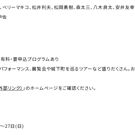
ン、ベリーマキコ、松井利夫、松岡勇樹、森太三、八木良太、安井友幸
伊佐
※有料・要申込プログラムあり
パフォーマンス、展覧会や城下町を巡るツアーなど盛りだくさん。
外部リンク）
」のホームページをご確認ください。
ぐり〉
～27日(日)