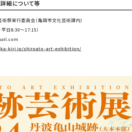
・詳細について等
芸術祭実行委員会（亀岡市文化芸術課内）
平日8:30～17:15）
il.com
a-kiri.jp/shiroato-art-exhibition/