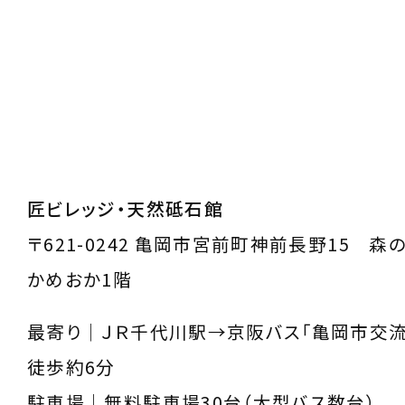
匠ビレッジ・天然砥石館
〒621-0242 亀岡市宮前町神前長野15 森
かめおか1階
最寄り｜ＪＲ千代川駅→京阪バス「亀岡市交流
徒歩約6分
駐車場｜無料駐車場30台（大型バス数台）