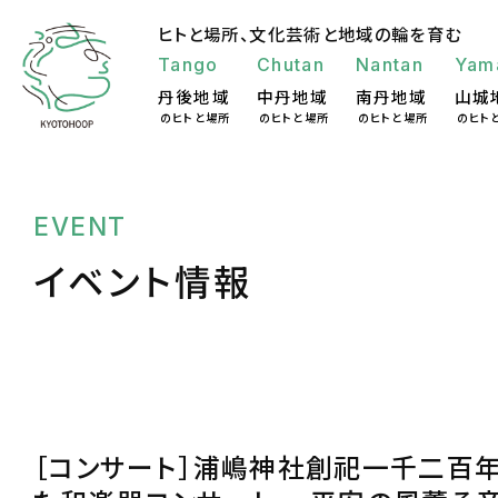
ヒトと場所、
文化芸術と地域の輪を育む
Tango
Chutan
Nantan
Yam
丹後地域
中丹地域
南丹地域
山城
のヒトと場所
のヒトと場所
のヒトと場所
のヒト
EVENT
イベント情報
［コンサート］浦嶋神社創祀一千二百